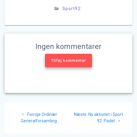
Sport92
Ingen kommentarer
Tilføj kommentar
Indlægsnavigation
Forrige
Næste
Forrige
Ordinær
Næste:
Ny aktivitet i Sport
indlæg:
indlæg:
Generalforsamling
92: Padel