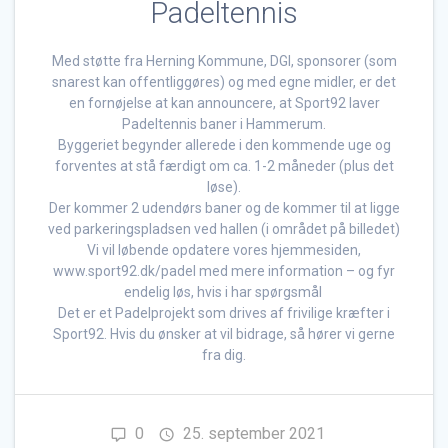
Padeltennis
Med støtte fra Herning Kommune, DGI, sponsorer (som
snarest kan offentliggøres) og med egne midler, er det
en fornøjelse at kan announcere, at Sport92 laver
Padeltennis baner i Hammerum.
Byggeriet begynder allerede i den kommende uge og
forventes at stå færdigt om ca. 1-2 måneder (plus det
løse).
Der kommer 2 udendørs baner og de kommer til at ligge
ved parkeringspladsen ved hallen (i området på billedet)
Vi vil løbende opdatere vores hjemmesiden,
www.sport92.dk/padel med mere information – og fyr
endelig løs, hvis i har spørgsmål
Det er et Padelprojekt som drives af frivilige kræfter i
Sport92. Hvis du ønsker at vil bidrage, så hører vi gerne
fra dig.
0
25. september 2021