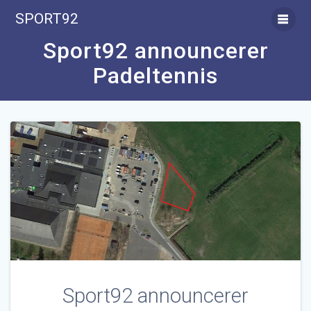
Skip
SPORT92
to
content
Sport92 announcerer
Padeltennis
Sport92 announcerer